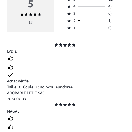
5
Note
4
(4)
5,
Note
nombre
3
(0)
Note
4,
Note
de
moyenne
nombre
2
(1)
3,
17
Note
votes
5
de
nombre
1
(0)
2,
Note
12.
votes
de
nombre
1,
4.
votes
de
nombre
Note
0.
votes
de
5
LYDIE
1.
votes
0.
Achat vérifié
Taille : 0
,
Couleur : noir-couleur dorée
ADORABLE PETIT SAC
2024-07-03
Note
5
MAGALI