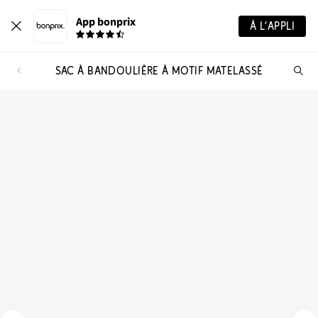
App bonprix
À L’APPLI
SAC À BANDOULIÈRE À MOTIF MATELASSÉ
Re
de
pro