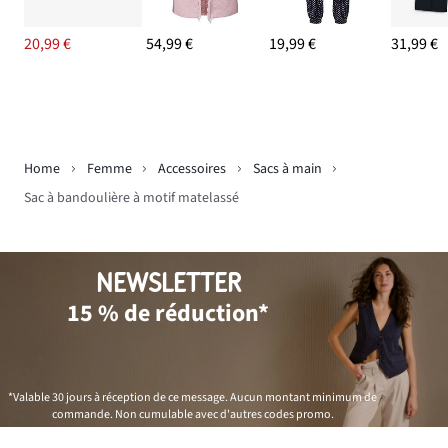
20,99 €
54,99 €
19,99 €
31,99 €
Home
Femme
Accessoires
Sacs à main
Sac à bandoulière à motif matelassé
NEWSLETTER
15 % de réduction*
*Valable 30 jours à réception de ce message. Aucun montant minimum de
commande. Non cumulable avec d'autres codes promo.