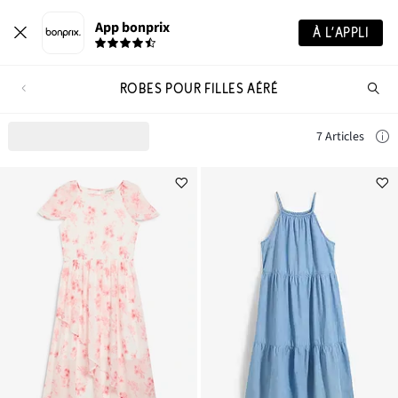
App bonprix
À L’APPLI
ROBES POUR FILLES AÉRÉ
Re
de
pro
7 Articles