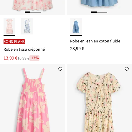
Robe en jean en coton fluide
BONS PLANS
28,99 €
Robe en tissu créponné
Le
13,99 €
-17%
16,99 €
Remise
nouveau
à
prix
partir
est
de
16,99 €