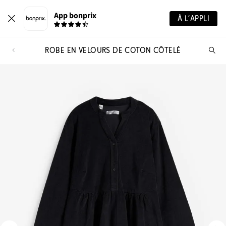
App bonprix
À L’APPLI
ROBE EN VELOURS DE COTON CÔTELÉ
Re
de
pro