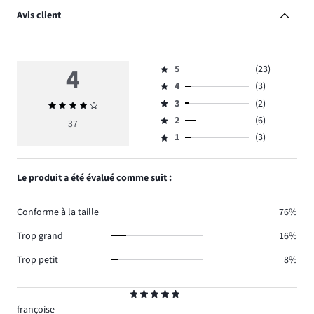
Avis client
4
5
(23)
Note
4
(3)
5,
Note
nombre
3
(2)
Note
4,
Note
de
moyenne
nombre
2
(6)
3,
37
Note
votes
4
de
nombre
1
(3)
2,
Note
23.
votes
de
nombre
1,
3.
votes
de
nombre
Le produit a été évalué comme suit :
2.
votes
de
6.
votes
Conforme à la taille
76%
3.
Trop grand
16%
Trop petit
8%
Note
5
françoise