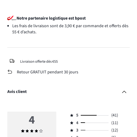
Notre partenaire logistique est bpost
Les frais de livraison sont de 3,90 € par commande et offerts dès
55 € d’achats.
Livraison offerte dès €55
Retour GRATUIT pendant 30 jours
Avis client
4
5
(41)
Note
4
(11)
5,
Note
nombre
3
(12)
Note
4,
Note
de