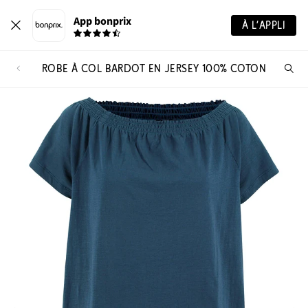
App bonprix
À L’APPLI
ROBE À COL BARDOT EN JERSEY 100% COTON
Re
de
pro