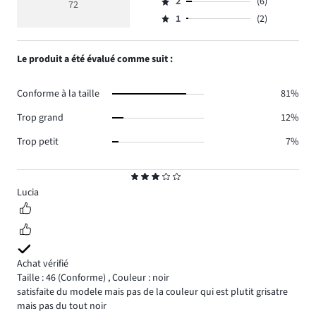
moyenne
nombre
2
(6)
3,
72
Note
votes
4
de
nombre
1
(2)
2,
Note
41.
votes
de
nombre
1,
11.
votes
de
nombre
Le produit a été évalué comme suit :
12.
votes
de
6.
votes
Conforme à la taille
81%
2.
Trop grand
12%
Trop petit
7%
Note
3
Lucia
Achat vérifié
Taille : 46
(Conforme)
,
Couleur : noir
satisfaite du modele mais pas de la couleur qui est plutit grisatre
mais pas du tout noir