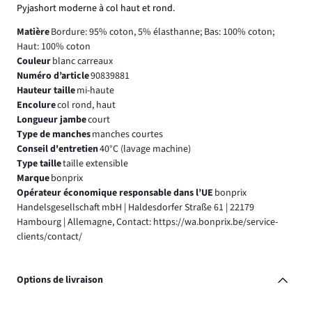
Pyjashort moderne à col haut et rond.
Matière
Bordure: 95% coton, 5% élasthanne; Bas: 100% coton;
Haut: 100% coton
Couleur
blanc carreaux
Numéro d’article
90839881
Hauteur taille
mi-haute
Encolure
col rond, haut
Longueur jambe
court
Type de manches
manches courtes
Conseil d'entretien
40°C (lavage machine)
Type taille
taille extensible
Marque
bonprix
Opérateur économique responsable dans l’UE
bonprix
Handelsgesellschaft mbH | Haldesdorfer Straße 61 | 22179
Hambourg | Allemagne, Contact: https://wa.bonprix.be/service-
clients/contact/
Options de livraison