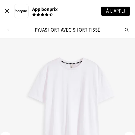
App bonprix
À L’APPLI
PYJASHORT AVEC SHORT TISSÉ
Re
de
pro