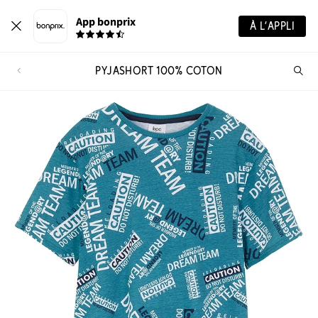
App bonprix
À L’APPLI
PYJASHORT 100% COTON
Re
de
pro