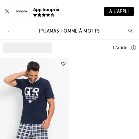
App bonprix
À L’APPLI
PYJAMAS HOMME À MOTIFS
Re
de
pro
1 Article