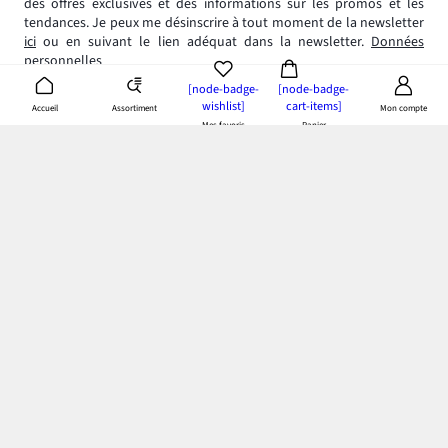
des offres exclusives et des informations sur les promos et les
tendances. Je peux me désinscrire à tout moment de la newsletter
ici
ou en suivant le lien adéquat dans la newsletter.
Données
personnelles
[node-badge-
[node-badge-
wishlist]
cart-items]
Assortiment
Accueil
Mon compte
Mes favoris
Panier
App bonprix
: Profitez de tous les avantages de notre appli!