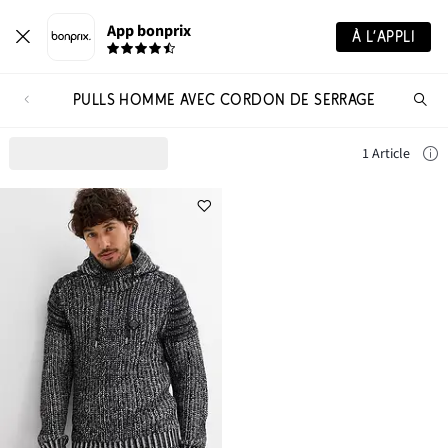
App bonprix
À L’APPLI
PULLS HOMME AVEC CORDON DE SERRAGE
Re
de
pro
1 Article