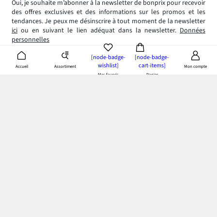
Oui, je souhaite m’abonner à la newsletter de bonprix pour recevoir
des offres exclusives et des informations sur les promos et les
tendances. Je peux me désinscrire à tout moment de la newsletter
ici
ou en suivant le lien adéquat dans la newsletter.
Données
personnelles
[node-badge-
[node-badge-
wishlist]
cart-items]
Assortiment
Accueil
Mon compte
Mes favoris
Panier
App bonprix
: Profitez de tous les avantages de notre appli!