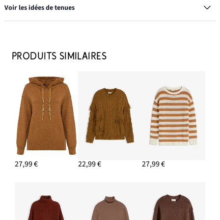
Voir les idées de tenues
Bottes esprit santiags
18,99 €
PRODUITS SIMILAIRES
AJOUTER AU PANIER
Jupe longue derrière
15,99 €
AJOUTER AU PANIER
Créoles en laiton
23,99 €
27,99 €
22,99 €
27,99 €
AJOUTER AU PANIER
Doudoune déperlante
61,99 €
AJOUTER AU PANIER