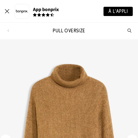
App bonprix
À L’APPLI
PULL OVERSIZE
Re
de
pro