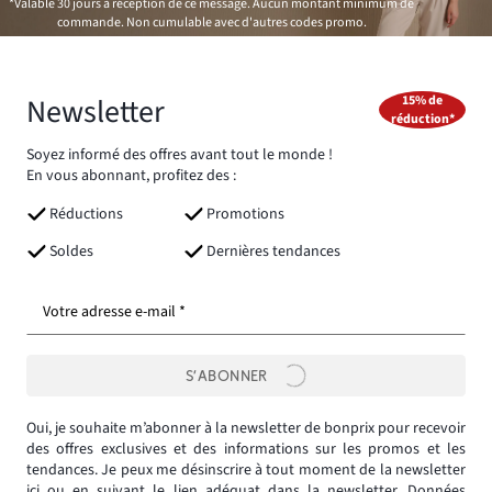
*Valable 30 jours à réception de ce message. Aucun montant minimum de
commande. Non cumulable avec d'autres codes promo.
Newsletter
15% de
réduction*
Soyez informé des offres avant tout le monde !
En vous abonnant, profitez des :
Réductions
Promotions
Soldes
Dernières tendances
Votre adresse e-mail *
S’ABONNER
Oui, je souhaite m’abonner à la newsletter de bonprix pour recevoir
des offres exclusives et des informations sur les promos et les
tendances. Je peux me désinscrire à tout moment de la newsletter
ici
ou en suivant le lien adéquat dans la newsletter.
Données