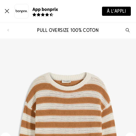
App bonprix
À L’APPLI
PULL OVERSIZE 100% COTON
Re
de
pro