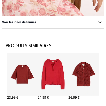
Voir les idées de tenues
Bottines à talon haut
17,99 €
PRODUITS SIMILAIRES
AJOUTER AU PANIER
Jonc
13,99 €
-6%
AJOUTER AU PANIER
Créoles
11,99 €
23,99 €
24,99 €
26,99 €
AJOUTER AU PANIER