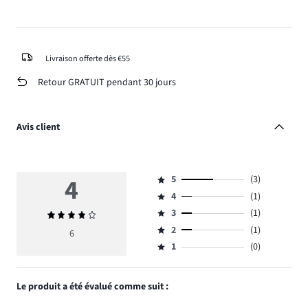
Livraison offerte dès €55
Retour GRATUIT pendant 30 jours
Avis client
4
5
(3)
Note
4
(1)
5,
Note
nombre
3
(1)
Note
4,
Note
de
moyenne
nombre
2
(1)
3,
6
Note
votes
4
de
nombre
1
(0)
2,
Note
3.
votes
de
nombre
1,
1.
votes
de
nombre
Le produit a été évalué comme suit :
1.
votes
de
1.
votes