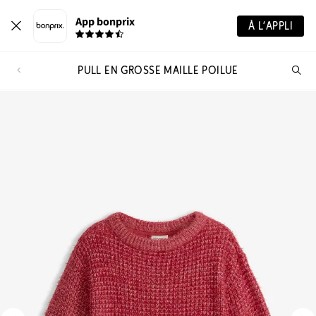
App bonprix
À L’APPLI
PULL EN GROSSE MAILLE POILUE
Re
de
pro