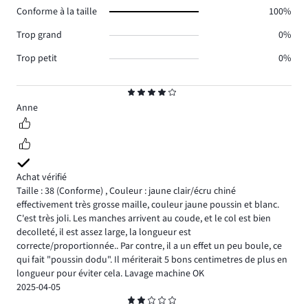
Conforme à la taille
100%
0.
Trop grand
0%
Trop petit
0%
Note
4
Anne
Achat vérifié
Taille : 38
(Conforme)
,
Couleur : jaune clair/écru chiné
effectivement très grosse maille, couleur jaune poussin et blanc.
C'est très joli. Les manches arrivent au coude, et le col est bien
decolleté, il est assez large, la longueur est
correcte/proportionnée.. Par contre, il a un effet un peu boule, ce
qui fait "poussin dodu". Il mériterait 5 bons centimetres de plus en
longueur pour éviter cela. Lavage machine OK
2025-04-05
Note