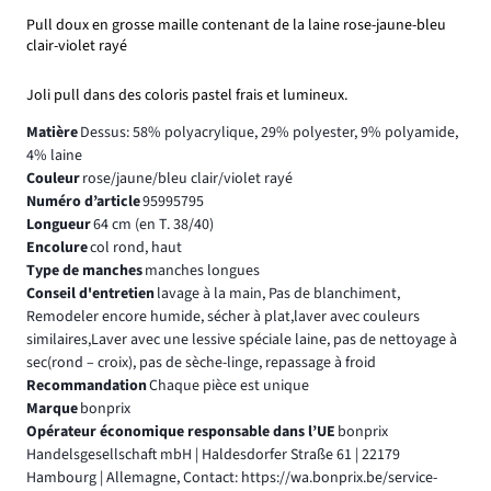
Pull doux en grosse maille contenant de la laine rose-jaune-bleu
clair-violet rayé
Joli pull dans des coloris pastel frais et lumineux.
Matière
Dessus: 58% polyacrylique, 29% polyester, 9% polyamide,
4% laine
Couleur
rose/jaune/bleu clair/violet rayé
Numéro d’article
95995795
Longueur
64 cm (en T. 38/40)
Encolure
col rond, haut
Type de manches
manches longues
Conseil d'entretien
lavage à la main, Pas de blanchiment,
Remodeler encore humide, sécher à plat,laver avec couleurs
similaires,Laver avec une lessive spéciale laine, pas de nettoyage à
sec(rond – croix), pas de sèche-linge, repassage à froid
Recommandation
Chaque pièce est unique
Marque
bonprix
Opérateur économique responsable dans l’UE
bonprix
Handelsgesellschaft mbH | Haldesdorfer Straße 61 | 22179
Hambourg | Allemagne, Contact: https://wa.bonprix.be/service-