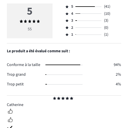
5
5
(41)
Note
4
(10)
5,
Note
nombre
3
(3)
Note
4,
Note
de
moyenne
nombre
2
(0)
3,
55
Note
votes
5
de
nombre
1
(1)
2,
Note
41.
votes
de
nombre
1,
10.
votes
de
nombre
Le produit a été évalué comme suit :
3.
votes
de
0.
votes
Conforme à la taille
94%
1.
Trop grand
2%
Trop petit
4%
Note
5
Catherine