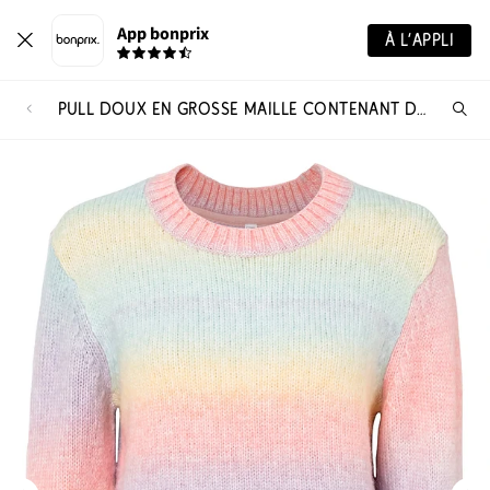
App bonprix
À L’APPLI
PULL DOUX EN GROSSE MAILLE CONTENANT DE LA LAINE
Re
de
pro