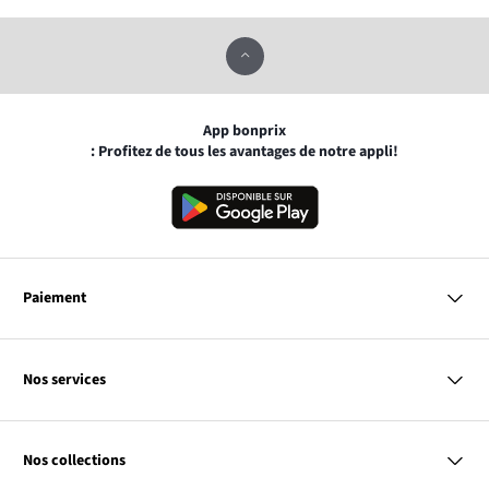
App bonprix
: Profitez de tous les avantages de notre appli!
Paiement
MasterCard
VISA
Nos services
Bancontact
Questions & Réponses
PayPal
Livraison
Nos collections
Virement Après Réception
Moyens de Paiement