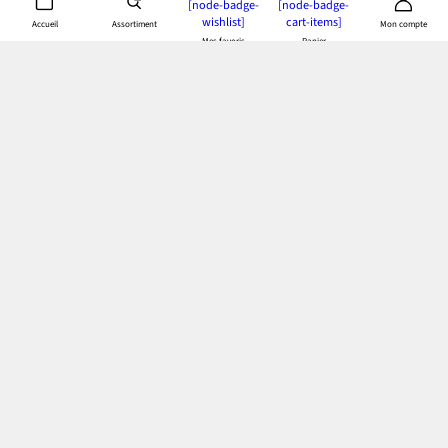
personnelles
[node-badge-
[node-badge-
wishlist]
cart-items]
Assortiment
Accueil
Mon compte
Mes favoris
Panier
App bonprix
: Profitez de tous les avantages de notre appli!