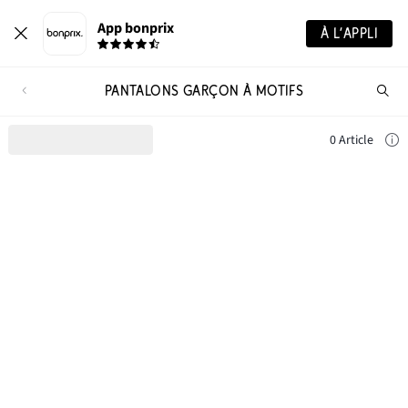
App bonprix
À L’APPLI
PANTALONS GARÇON À MOTIFS
Re
de
pro
0 Article