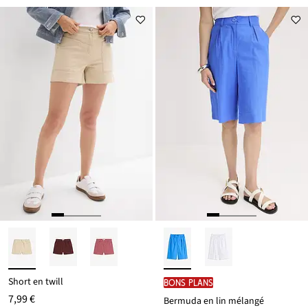
Remise
nouveau
à
prix
partir
est
de
27,99 €
Short en twill
BONS PLANS
7,99 €
Bermuda en lin mélangé