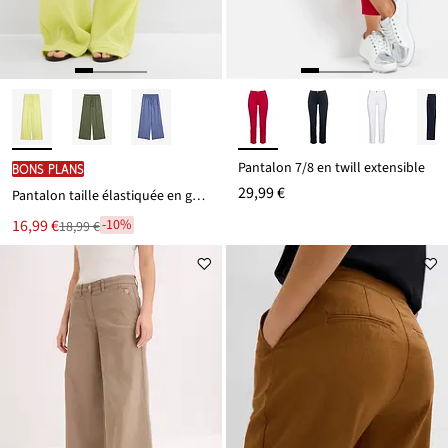
Pantalon 7/8 en twill extensible
BONS PLANS
29,99 €
Pantalon taille élastiquée en gaze de coton
Le
16,99 €
-10%
18,99 €
Remise
nouveau
à
prix
partir
est
de
18,99 €