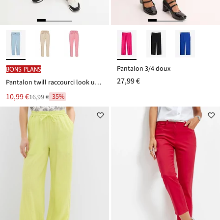
Pantalon 3/4 doux
BONS PLANS
27,99 €
Pantalon twill raccourci look used
Le
10,99 €
-35%
16,99 €
Remise
nouveau
à
prix
partir
est
de
16,99 €