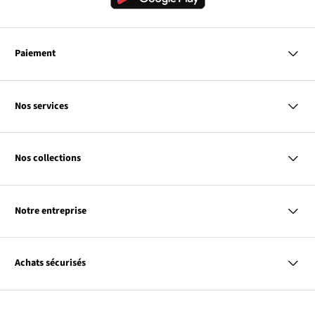
Paiement
MasterCard
VISA
Nos services
Bancontact
Questions & Réponses
PayPal
Livraison
Nos collections
Virement Après Réception
Moyens de Paiement
Retour & Remboursement
Femme
Codes Promo & Réductions
Homme
Guide des Tailles
Notre entreprise
Enfant
Contact
Maison & Déco
Le
À propos de bonprix
Promos
lien
Le
Notre responsabilité
Plan de taggage
Achats sécurisés
s’ouvre
lien
dans
s’ouvre
une
dans
Le cryptage des données vous garantit un paiement
nouvelle
une