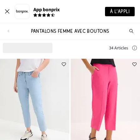
App bonprix
À L’APPLI
PANTALONS FEMME AVEC BOUTONS
Re
de
pro
34 Articles