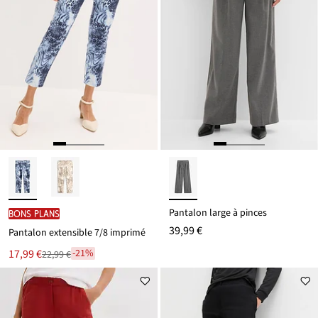
Pantalon large à pinces
BONS PLANS
39,99 €
Pantalon extensible 7/8 imprimé
Le
17,99 €
-21%
22,99 €
Remise
nouveau
à
prix
partir
est
de
22,99 €