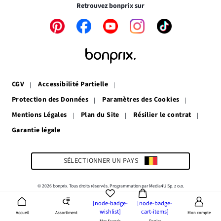
fenêtre
nouvelle
Retrouvez bonprix sur
fenêtre
Le
Le
Le
Le
Le
lien
lien
lien
lien
lien
s’ouvre
s’ouvre
s’ouvre
s’ouvre
s’ouvre
dans
dans
dans
dans
dans
une
une
une
une
une
nouvelle
nouvelle
nouvelle
nouvelle
nouvelle
fenêtre
fenêtre
fenêtre
fenêtre
fenêtre
CGV
Accessibilité Partielle
Protection des Données
Paramètres des Cookies
Mentions Légales
Plan du Site
Résilier le contrat
Garantie légale
Le
lien
s’ouvre
dans
SÉLECTIONNER UN PAYS
une
nouvelle
fenêtre
© 2026 bonprix. Tous droits réservés. Programmation par Media4U Sp. z o.o.
[node-badge-
[node-badge-
wishlist]
cart-items]
Assortiment
Accueil
Mon compte