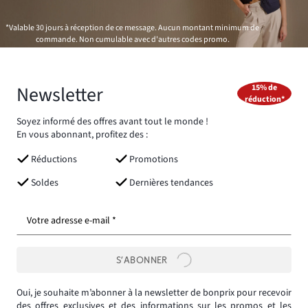
*Valable 30 jours à réception de ce message. Aucun montant minimum de
commande. Non cumulable avec d'autres codes promo.
Newsletter
15% de
réduction*
Soyez informé des offres avant tout le monde !
En vous abonnant, profitez des :
Réductions
Promotions
Soldes
Dernières tendances
Votre adresse e-mail *
S’ABONNER
Oui, je souhaite m’abonner à la newsletter de bonprix pour recevoir
des offres exclusives et des informations sur les promos et les