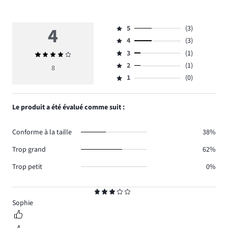
4
5
(3)
Note
4
(3)
5,
Note
nombre
3
(1)
Note
4,
Note
de
moyenne
nombre
2
(1)
3,
8
Note
votes
4
de
nombre
1
(0)
2,
Note
3.
votes
de
nombre
1,
3.
votes
de
nombre
Le produit a été évalué comme suit :
1.
votes
de
1.
votes
Conforme à la taille
38%
0.
Trop grand
62%
Trop petit
0%
Note
3
Sophie