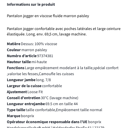
Informations sur le produit
Pantalon jogger en viscose fluide marron paisley
Pantalon jogger confortable avec poches latérales et large ceinture
élastiquée. Long. env. 69,5 cm, lavage machine.
Matière
Dessus: 100% viscose
Couleur
marron paisley
Numéro d’article
97374381
Hauteur taille
mi-haute
Fonctions
Large empiècement modelant à la taille,spécial confort
,valorise les fesses,Camoufle les cuisses
Longueur jambe
long. 7/8
Largeur de la cuisse
confortable
Ajustement
Loose Fit
Conseil d'entretien
30°C (lavage machine)
Longueur entrejambe
69.5 cm en taille 44
Type taille
taille confortable,Empiècement taille normal
Marque
bonprix
Opérateur économique responsable dans l’UE
bonprix
Handelsgesellschaft mbH | Haldesdorfer Straße 61 | 22179