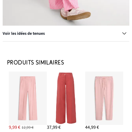
Voir les idées de tenues
Sneakers rétro
28,99 €
PRODUITS SIMILAIRES
AJOUTER AU PANIER
Créoles twistées
11,99 €
AJOUTER AU PANIER
Veste en jean
9,99 €
37,99 €
44,99 €
12,99 €
43,99 €