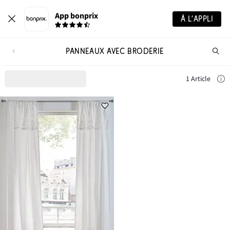
App bonprix
À L’APPLI
PANNEAUX AVEC BRODERIE
Re
de
pro
1 Article