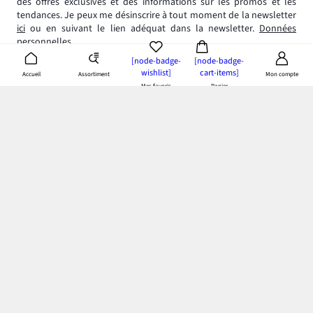
des offres exclusives et des informations sur les promos et les
tendances. Je peux me désinscrire à tout moment de la newsletter
ici
ou en suivant le lien adéquat dans la newsletter.
Données
personnelles
[node-badge-
[node-badge-
wishlist]
cart-items]
Assortiment
Accueil
Mon compte
Mes favoris
Panier
App bonprix
: Profitez de tous les avantages de notre appli!