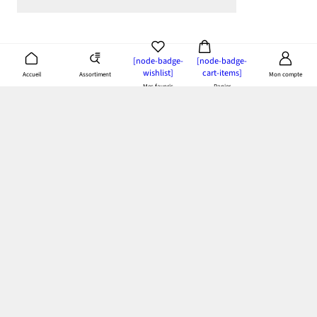
[node-badge-
[node-badge-
wishlist]
cart-items]
Assortiment
Accueil
Mon compte
Mes favoris
Panier
App bonprix
: Profitez de tous les avantages de notre appli!
Paiement