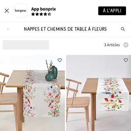
App bonprix
À L’APPLI
NAPPES ET CHEMINS DE TABLE À FLEURS
Re
de
pro
3 Articles