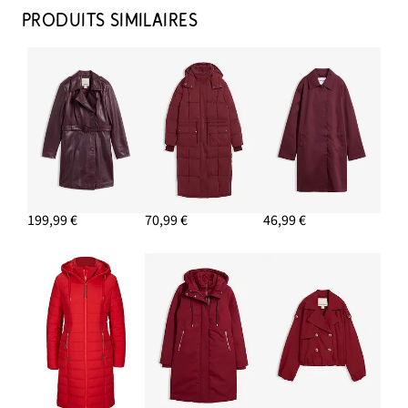
32,99 €
PRODUITS SIMILAIRES
AJOUTER AU PANIER
Cabas
26,99 €
-18%
AJOUTER AU PANIER
Pantalon large en cuir d’agneau nappa
199,99 €
70,99 €
46,99 €
139,99 €
AJOUTER AU PANIER