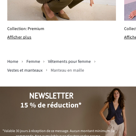
Collection: Premium
Collec
Afficher plus
Affich
Home
Femme
Vêtements pour femme
Vestes et manteaux
Manteau en maille
NEWSLETTER
15 % de réduction*
*Valable 30 jours à réception de ce message. Aucun montant minimum de