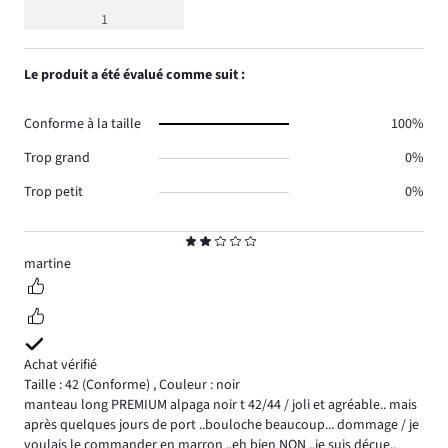
moyenne
1
2
Le produit a été évalué comme suit :
Conforme à la taille
100%
Trop grand
0%
Trop petit
0%
Note
2
martine
Achat vérifié
Taille : 42
(Conforme)
,
Couleur : noir
manteau long PREMIUM alpaga noir t 42/44 / joli et agréable.. mais
après quelques jours de port ..bouloche beaucoup... dommage / je
voulais le commander en marron ..eh bien NON ..je suis déçue..