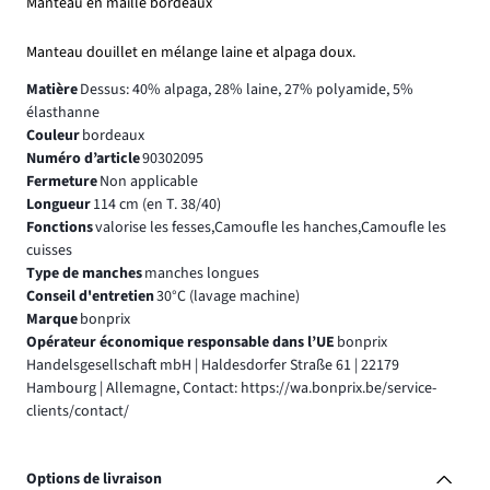
Manteau en maille bordeaux
Manteau douillet en mélange laine et alpaga doux.
Matière
Dessus: 40% alpaga, 28% laine, 27% polyamide, 5%
élasthanne
Couleur
bordeaux
Numéro d’article
90302095
Fermeture
Non applicable
Longueur
114 cm (en T. 38/40)
Fonctions
valorise les fesses,Camoufle les hanches,Camoufle les
cuisses
Type de manches
manches longues
Conseil d'entretien
30°C (lavage machine)
Marque
bonprix
Opérateur économique responsable dans l’UE
bonprix
Handelsgesellschaft mbH | Haldesdorfer Straße 61 | 22179
Hambourg | Allemagne, Contact: https://wa.bonprix.be/service-
clients/contact/
Options de livraison