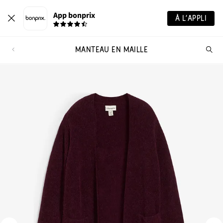
App bonprix
À L’APPLI
MANTEAU EN MAILLE
Re
de
pro