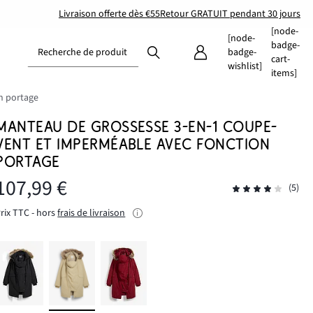
Livraison offerte dès €55
Retour GRATUIT pendant 30 jours
[node-
[node-
badge-
Recherche de produit
badge-
cart-
wishlist]
items]
n portage
MANTEAU DE GROSSESSE 3-EN-1 COUPE-
VENT ET IMPERMÉABLE AVEC FONCTION
PORTAGE
107,99 €
(5)
rix TTC - hors
frais de livraison