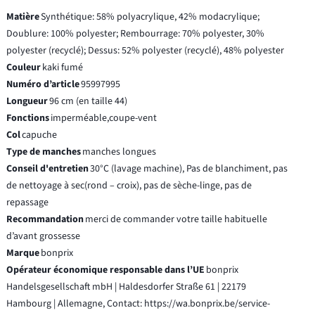
Matière
Synthétique: 58% polyacrylique, 42% modacrylique;
Doublure: 100% polyester; Rembourrage: 70% polyester, 30%
polyester (recyclé); Dessus: 52% polyester (recyclé), 48% polyester
Couleur
kaki fumé
Numéro d’article
95997995
Longueur
96 cm (en taille 44)
Fonctions
imperméable,coupe-vent
Col
capuche
Type de manches
manches longues
Conseil d'entretien
30°C (lavage machine), Pas de blanchiment, pas
de nettoyage à sec(rond – croix), pas de sèche-linge, pas de
repassage
Recommandation
merci de commander votre taille habituelle
d’avant grossesse
Marque
bonprix
Opérateur économique responsable dans l’UE
bonprix
Handelsgesellschaft mbH | Haldesdorfer Straße 61 | 22179
Hambourg | Allemagne, Contact: https://wa.bonprix.be/service-