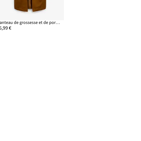
Manteau de grossesse et de portage déperlant 6-en-1 avec gilet intérieur amovible
6,99 €