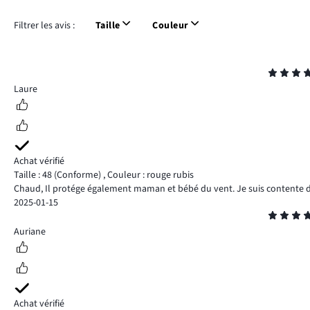
Filtrer les avis :
Taille
Couleur
Note
5
Laure
Achat vérifié
Taille : 48
(Conforme)
,
Couleur : rouge rubis
Chaud, Il protége également maman et bébé du vent. Je suis contente
2025-01-15
Note
4
Auriane
Achat vérifié