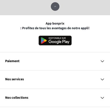
App bonprix
: Profitez de tous les avantages de notre appli!
Paiement
MasterCard
VISA
Nos services
Bancontact
Questions & Réponses
PayPal
Livraison
Nos collections
Virement Après Réception
Moyens de Paiement
Retour & Remboursement
Femme