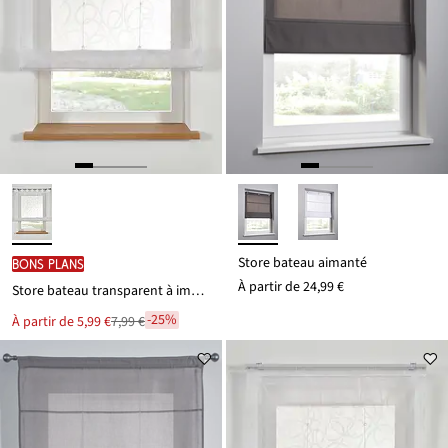
Store bateau aimanté
BONS PLANS
À partir de
24,99 €
Store bateau transparent à imprimé
-25%
Le
À partir de
5,99 €
7,99 €
Remise
nouveau
à
prix
est
partir
de
7,99 €