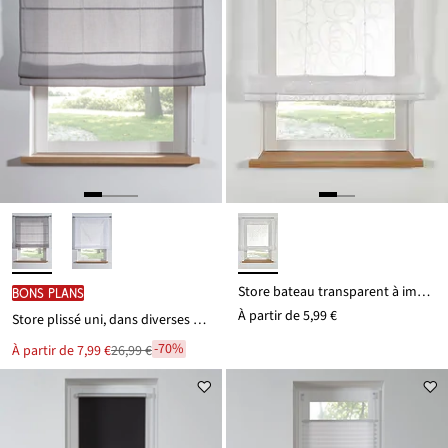
Store bateau transparent à imprimé
BONS PLANS
À partir de
5,99 €
Store plissé uni, dans diverses tailles
-70%
Le
À partir de
7,99 €
26,99 €
Remise
nouveau
à
prix
est
partir
de
26,99 €