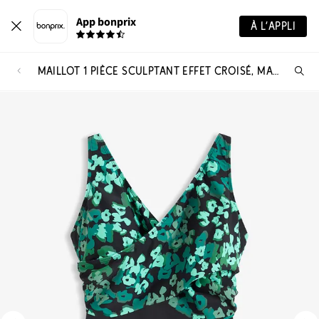
App bonprix
À L’APPLI
MAILLOT 1 PIÈCE SCULPTANT EFFET CROISÉ, MAINTIEN MODÉRÉ
Re
de
pro