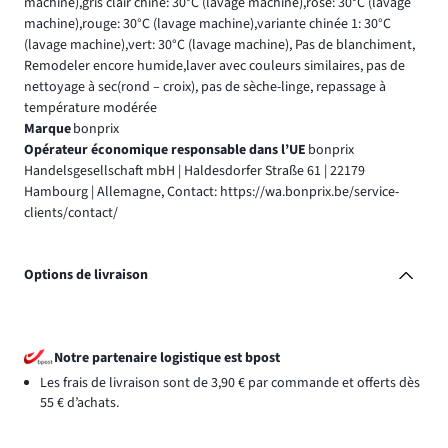
machine),gris clair chiné: 30°C (lavage machine),rose: 30°C (lavage
machine),rouge: 30°C (lavage machine),variante chinée 1: 30°C
(lavage machine),vert: 30°C (lavage machine), Pas de blanchiment,
Remodeler encore humide,laver avec couleurs similaires, pas de
nettoyage à sec(rond – croix), pas de sèche-linge, repassage à
température modérée
Marque
bonprix
Opérateur économique responsable dans l’UE
bonprix
Handelsgesellschaft mbH | Haldesdorfer Straße 61 | 22179
Hambourg | Allemagne, Contact: https://wa.bonprix.be/service-
clients/contact/
Options de livraison
Notre partenaire logistique est bpost
Les frais de livraison sont de 3,90 € par commande et offerts dès
55 € d’achats.