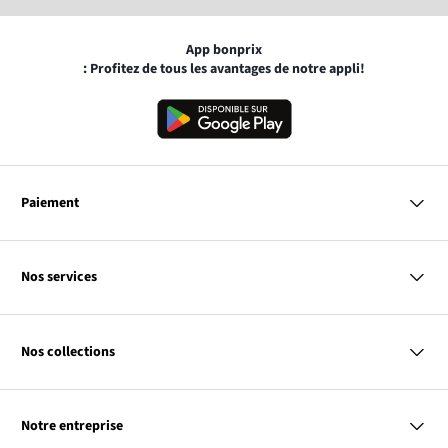
App bonprix
: Profitez de tous les avantages de notre appli!
Paiement
MasterCard
VISA
Nos services
Bancontact
Questions & Réponses
PayPal
Livraison
Nos collections
Virement Après Réception
Moyens de Paiement
Retour & Remboursement
Femme
Codes Promo & Réductions
Homme
Guide des Tailles
Notre entreprise
Enfant
Contact