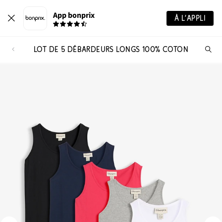
App bonprix
À L’APPLI
LOT DE 5 DÉBARDEURS LONGS 100% COTON
Re
de
pro