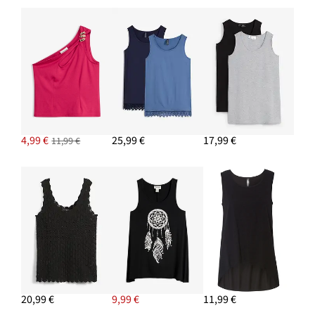
Lot de 5 débardeurs longs 100% coton
27,99 €
AJOUTER AU PANIER
Jean large taille haute
12,99 €
AJOUTER AU PANIER
4,99 €
25,99 €
17,99 €
11,99 €
20,99 €
9,99 €
11,99 €