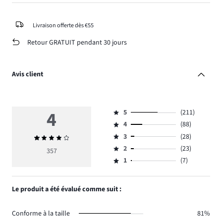
Livraison offerte dès €55
Retour GRATUIT pendant 30 jours
Avis client
4
5
(211)
Note
4
(88)
5,
Note
nombre
3
(28)
Note
4,
Note
de
moyenne
nombre
2
(23)
3,
357
Note
votes
4
de
nombre
1
(7)
2,
Note
211.
votes
de
nombre
1,
88.
votes
de
nombre
Le produit a été évalué comme suit :
28.
votes
de
23.
votes
Conforme à la taille
81%
7.