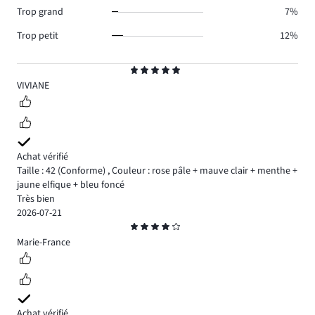
Trop grand
7%
Trop petit
12%
Note
5
VIVIANE
Achat vérifié
Taille : 42
(Conforme)
,
Couleur : rose pâle + mauve clair + menthe +
jaune elfique + bleu foncé
Très bien
2026-07-21
Note
4
Marie-France
Achat vérifié