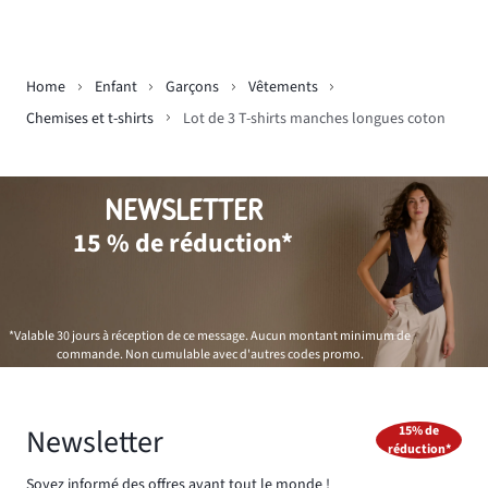
Home
Enfant
Garçons
Vêtements
Chemises et t-shirts
Lot de 3 T-shirts manches longues coton
NEWSLETTER
15 % de réduction*
*Valable 30 jours à réception de ce message. Aucun montant minimum de
commande. Non cumulable avec d'autres codes promo.
Newsletter
15% de
réduction*
Soyez informé des offres avant tout le monde !