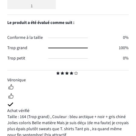
moyenne
1
4
Le produit a été évalué comme suit :
Conforme à la taille
0%
Trop grand
100%
Trop petit
0%
Note
4
Véronique
Achat vérifié
Taille : 164
(Trop grand)
,
Couleur : bleu arctique + noir + gris chiné
Jolies coloris Belle matière Mais je suis déçu (de ma faute) je croyais
plus épais plutôt sweats que T. shirts Tant pis , ira quand même
pour fin septembre! Prix attractif