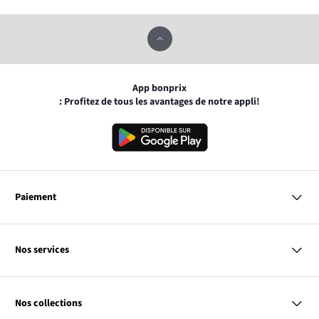
App bonprix
: Profitez de tous les avantages de notre appli!
Paiement
MasterCard
VISA
Nos services
Bancontact
Questions & Réponses
PayPal
Livraison
Nos collections
Virement Après Réception
Moyens de Paiement