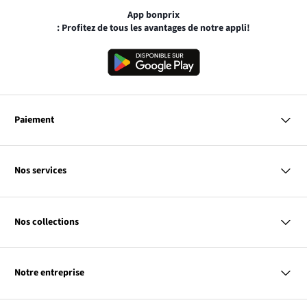
App bonprix
: Profitez de tous les avantages de notre appli!
Paiement
MasterCard
VISA
Nos services
Bancontact
Questions & Réponses
PayPal
Livraison
Nos collections
Virement Après Réception
Moyens de Paiement
Retour & Remboursement
Femme
Codes Promo & Réductions
Homme
Guide des Tailles
Notre entreprise
Enfant
Contact
Maison & Déco
Le
À propos de bonprix