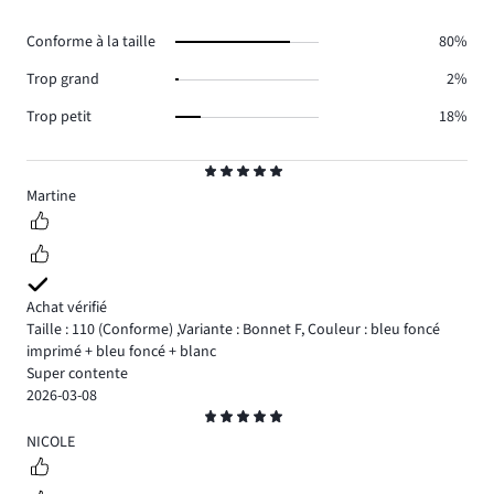
de
17.
votes
Conforme à la taille
80%
8.
Trop grand
2%
Trop petit
18%
Note
5
Martine
Achat vérifié
Taille : 110
(Conforme)
,
Variante : Bonnet F,
Couleur : bleu foncé
imprimé + bleu foncé + blanc
Super contente
2026-03-08
Note
5
NICOLE