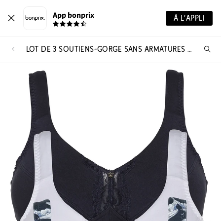
App bonprix
À L’APPLI
LOT DE 3 SOUTIENS-GORGE SANS ARMATURES AVEC COTON
Re
de
pro