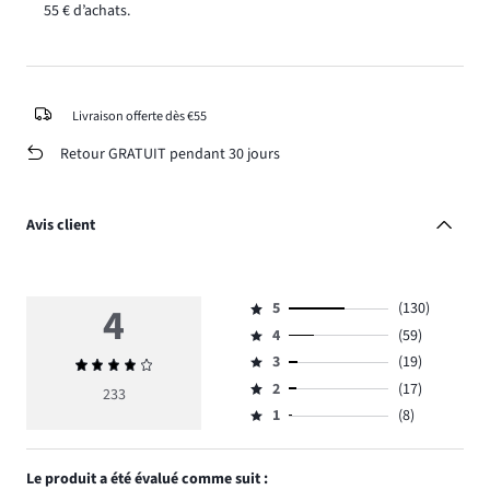
55 € d’achats.
Livraison offerte dès €55
Retour GRATUIT pendant 30 jours
Avis client
4
5
(130)
Note
4
(59)
5,
Note
nombre
3
(19)
Note
4,
Note
de
moyenne
nombre
2
(17)
3,
233
Note
votes
4
de
nombre
1
(8)
2,
Note
130.
votes
de
nombre
1,
59.
votes
de
nombre
Le produit a été évalué comme suit :
19.
votes