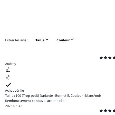
Filtrer les avis :
Taille
Couleur
Note
5
Audrey
Achat vérifié
Taille : 100
(Trop petit)
,
Variante : Bonnet E,
Couleur : blanc/noir
Remboursement et nouvel achat nickel
2026-07-30
Note