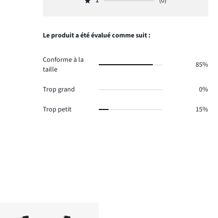
1
(0)
2,
8.
Note
votes
de
nombre
1,
3.
votes
de
nombre
2.
votes
de
Le produit a été évalué comme suit :
0.
votes
0.
Conforme à la
85%
taille
Trop grand
0%
Trop petit
15%