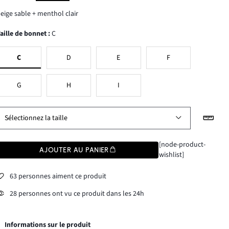
eige sable + menthol clair
Taille de bonnet
:
C
C
D
E
F
G
H
I
Sélectionnez la taille
[node-product-
AJOUTER AU PANIER
wishlist]
63 personnes aiment ce produit
28 personnes ont vu ce produit dans les 24h
Informations sur le produit