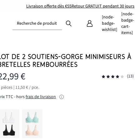
Livraison offerte dès €55
Retour GRATUIT pendant 30 jours
[node-
[node-
badge-
Recherche de produit
badge-
cart-
wishlist]
items]
LOT DE 2 SOUTIENS-GORGE MINIMISEURS À
BRETELLES REMBOURRÉES
22,99 €
(13)
 pièces | 11,50 € / pce.
rix TTC - hors
frais de livraison