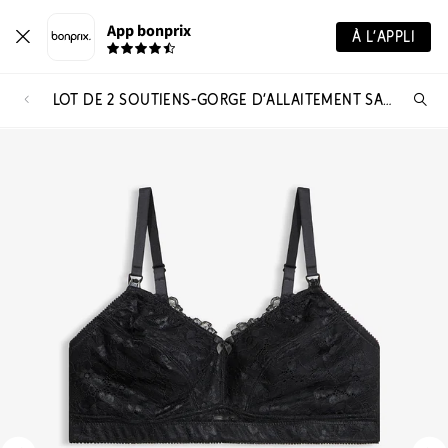
App bonprix
À L’APPLI
LOT DE 2 SOUTIENS-GORGE D’ALLAITEMENT SANS ARMATURES
Re
de
pro