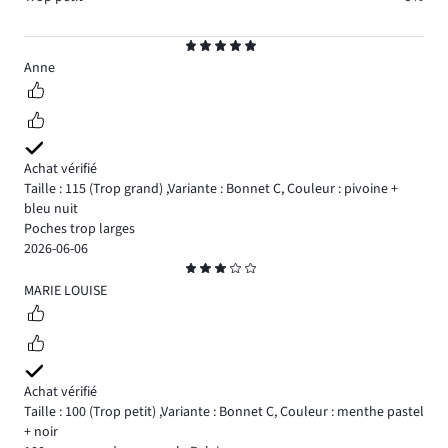
Note
5
Anne
Achat vérifié
Taille : 115
(Trop grand)
,
Variante : Bonnet C,
Couleur : pivoine +
bleu nuit
Poches trop larges
2026-06-06
Note
3
MARIE LOUISE
Achat vérifié
Taille : 100
(Trop petit)
,
Variante : Bonnet C,
Couleur : menthe pastel
+ noir