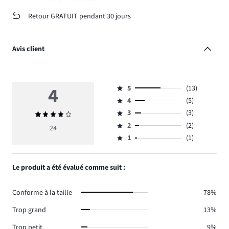
Retour GRATUIT pendant 30 jours
Avis client
4
5
(13)
Note
4
(5)
5,
Note
nombre
3
(3)
Note
4,
Note
de
moyenne
nombre
2
(2)
3,
24
Note
votes
4
de
nombre
1
(1)
2,
Note
13.
votes
de
nombre
1,
5.
votes
de
nombre
Le produit a été évalué comme suit :
3.
votes
de
2.
votes
Conforme à la taille
78%
1.
Trop grand
13%
Trop petit
9%