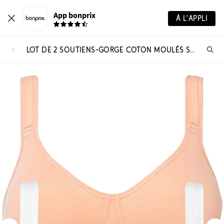
App bonprix
À L’APPLI
LOT DE 2 SOUTIENS-GORGE COTON MOULÉS SANS ARMATURES
Re
de
pro