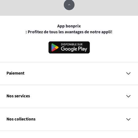
App bonprix
: Profitez de tous les avantages de notre appli!
Paiement
MasterCard
VISA
Nos services
Bancontact
Questions & Réponses
PayPal
Livraison
Nos collections
Virement Après Réception
Moyens de Paiement
Retour & Remboursement
Femme
Codes Promo & Réductions