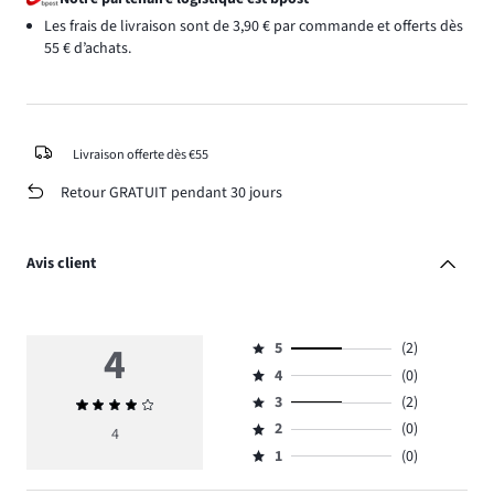
Les frais de livraison sont de 3,90 € par commande et offerts dès
55 € d’achats.
Livraison offerte dès €55
Retour GRATUIT pendant 30 jours
Avis client
4
5
(2)
Note
4
(0)
5,
Note
nombre
3
(2)
Note
4,
Note
de
moyenne
nombre
2
(0)
3,
4
Note
votes
4
de
nombre
1
(0)
2,
Note
2.
votes
de
nombre
1,