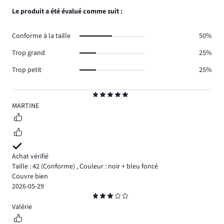
0.
votes
de
nombre
Le produit a été évalué comme suit :
2.
votes
de
0.
votes
Conforme à la taille
50%
0.
Trop grand
25%
Trop petit
25%
Note
5
MARTINE
Achat vérifié
Taille : 42
(Conforme)
,
Couleur : noir + bleu foncé
Couvre bien
2026-05-29
Note
3
Valérie