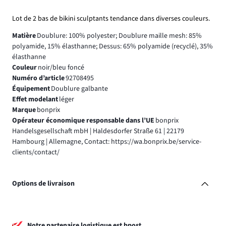
Lot de 2 bas de bikini sculptants tendance dans diverses couleurs.
Matière
Doublure: 100% polyester; Doublure maille mesh: 85%
polyamide, 15% élasthanne; Dessus: 65% polyamide (recyclé), 35%
élasthanne
Couleur
noir/bleu foncé
Numéro d’article
92708495
Équipement
Doublure galbante
Effet modelant
léger
Marque
bonprix
Opérateur économique responsable dans l’UE
bonprix
Handelsgesellschaft mbH | Haldesdorfer Straße 61 | 22179
Hambourg | Allemagne, Contact: https://wa.bonprix.be/service-
clients/contact/
Options de livraison
Notre partenaire logistique est bpost