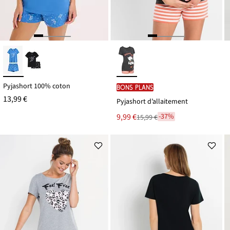
Pyjashort 100% coton
BONS PLANS
13,99 €
Pyjashort d’allaitement
Le
9,99 €
-37%
15,99 €
Remise
nouveau
à
prix
partir
est
de
15,99 €