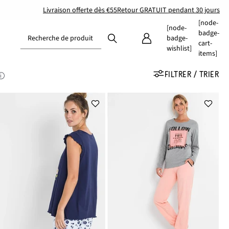
Livraison offerte dès €55
Retour GRATUIT pendant 30 jours
[node-
[node-
badge-
Recherche de produit
badge-
cart-
wishlist]
items]
FILTRER / TRIER