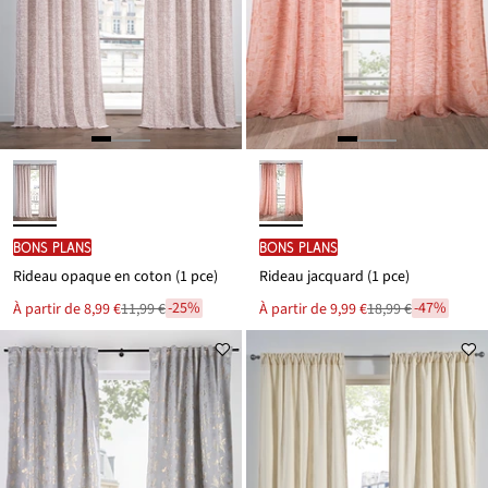
BONS PLANS
BONS PLANS
Rideau opaque en coton (1 pce)
Rideau jacquard (1 pce)
-25%
-47%
Le
Le
À partir de
8,99 €
11,99 €
À partir de
9,99 €
18,99 €
Remise
Remise
nouveau
nouveau
à
à
prix
prix
est
est
partir
partir
de
de
11,99 €
18,99 €