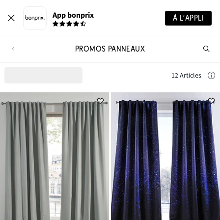
App bonprix
À L’APPLI
PROMOS PANNEAUX
Re
de
pro
12 Articles