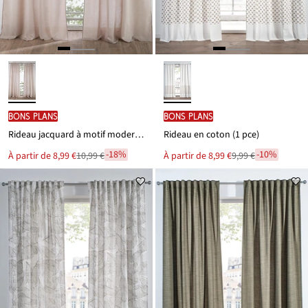
BONS PLANS
BONS PLANS
Rideau jacquard à motif moderne (1 pce)
Rideau en coton (1 pce)
-18%
-10%
Le
Le
À partir de
8,99 €
10,99 €
À partir de
8,99 €
9,99 €
Remise
Remise
nouveau
nouveau
à
à
prix
prix
est
est
partir
partir
de
de
10,99 €
9,99 €