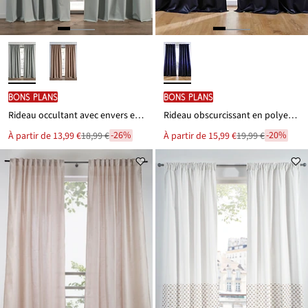
BONS PLANS
BONS PLANS
Rideau occultant avec envers enduit noir (1 pce)
Rideau obscurcissant en polyester recyclé (1 pce)
-26%
-20%
Le
Le
À partir de
13,99 €
18,99 €
À partir de
15,99 €
19,99 €
Remise
Remise
nouveau
nouveau
à
à
prix
prix
est
est
partir
partir
de
de
18,99 €
19,99 €