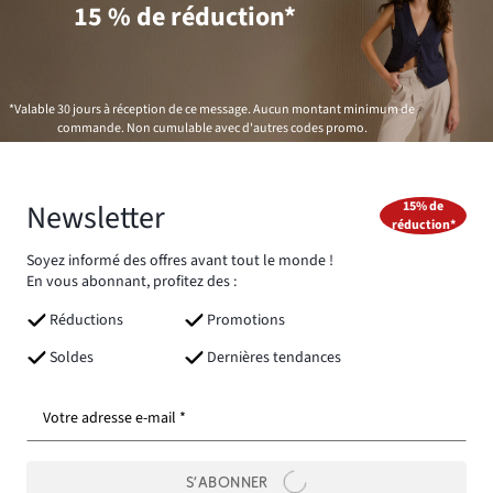
15 % de réduction*
*Valable 30 jours à réception de ce message. Aucun montant minimum de
commande. Non cumulable avec d'autres codes promo.
Newsletter
15% de
réduction*
Soyez informé des offres avant tout le monde !
En vous abonnant, profitez des :
Réductions
Promotions
Soldes
Dernières tendances
Votre adresse e-mail *
S’ABONNER