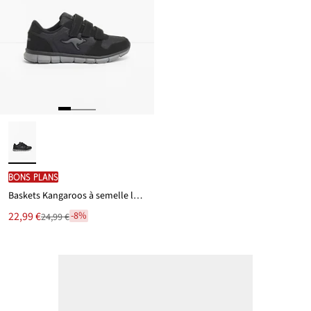
BONS PLANS
Baskets Kangaroos à semelle légère
Le
22,99 €
-8%
24,99 €
Remise
nouveau
à
prix
partir
est
de
24,99 €