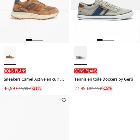
BONS PLANS
BONS PLANS
Sneakers Camel Active en cuir velours
Tennis en toile Dockers by Gerli
Le
Le
46,99 €
27,99 €
-21%
-15%
59,99 €
32,99 €
Remise
Remise
nouveau
nouveau
à
à
prix
prix
partir
partir
est
est
de
de
59,99 €
32,99 €