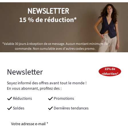
NEWSLETTER
15 % de réduction*
*Valable 30 jours à réception de ce message. Aucun montant minimum de
commande. Non cumulable avec d'autres codes promo.
Newsletter
15% de
réduction*
Soyez informé des offres avant tout le monde !
En vous abonnant, profitez des :
Réductions
Promotions
Soldes
Dernières tendances
Votre adresse e-mail *