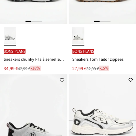
BONS PLANS
BONS PLANS
Sneakers chunky Fila à semelle légère
Sneakers Tom Tailor zippées
Le
Le
34,99 €
27,99 €
-18%
-15%
42,99 €
32,99 €
Remise
Remise
nouveau
nouveau
à
à
prix
prix
partir
partir
est
est
de
de
42,99 €
32,99 €