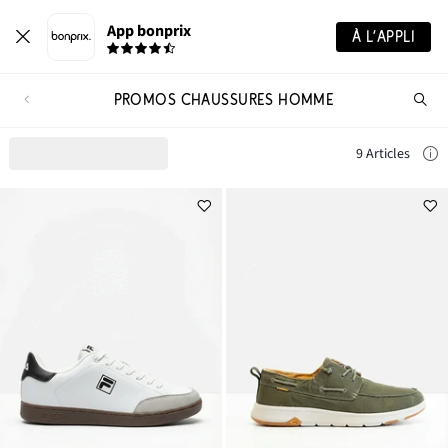
App bonprix
À L’APPLI
PROMOS CHAUSSURES HOMME
Re
de
pro
9 Articles