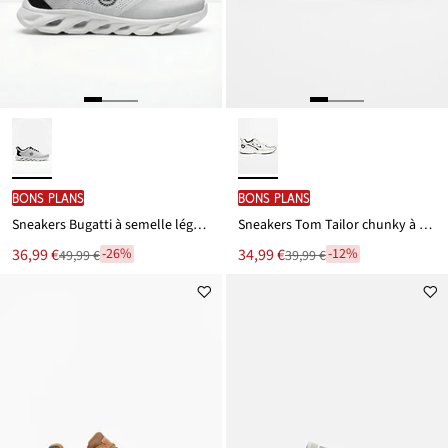
BONS PLANS
BONS PLANS
Sneakers Bugatti à semelle légère
Sneakers Tom Tailor chunky à semelle légère
Le
Le
36,99 €
34,99 €
-26%
-12%
49,99 €
39,99 €
Remise
Remise
nouveau
nouveau
à
à
prix
prix
partir
partir
est
est
de
de
49,99 €
39,99 €