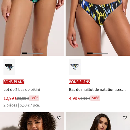
BONS PLANS
BONS PLANS
Lot de 2 bas de bikini
Bas de maillot de natation, séchage rapide
Le
Le
12,99 €
4,99 €
-38%
-50%
20,99 €
9,99 €
Remise
Remise
nouveau
nouveau
2 pièces | 6,50 € / pce.
à
à
prix
prix
partir
partir
est
est
de
de
20,99 €
9,99 €