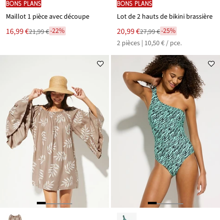
BONS PLANS
BONS PLANS
Maillot 1 pièce avec découpe
Lot de 2 hauts de bikini brassière
Le
Le
16,99 €
20,99 €
-22%
-25%
21,99 €
27,99 €
Remise
Remise
nouveau
nouveau
2 pièces | 10,50 € / pce.
à
à
prix
prix
partir
partir
est
est
de
de
21,99 €
27,99 €