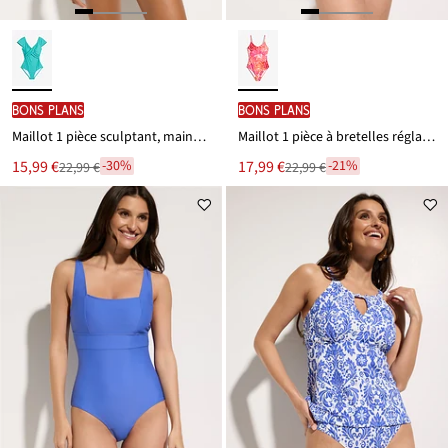
BONS PLANS
BONS PLANS
Maillot 1 pièce sculptant, maintien léger
Maillot 1 pièce à bretelles réglables
Le
Le
15,99 €
17,99 €
-30%
-21%
22,99 €
22,99 €
Remise
Remise
nouveau
nouveau
à
à
prix
prix
partir
partir
est
est
de
de
22,99 €
22,99 €