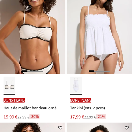
BONS PLANS
BONS PLANS
Haut de maillot bandeau orné d’une broderie
Tankini (ens. 2 pces)
Le
Le
15,99 €
17,99 €
-30%
-21%
22,99 €
22,99 €
Remise
Remise
nouveau
nouveau
à
à
prix
prix
partir
partir
est
est