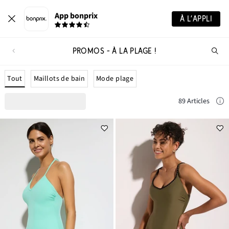
App bonprix
À L’APPLI
PROMOS - À LA PLAGE !
Re
de
pro
Tout
Maillots de bain
Mode plage
89 Articles