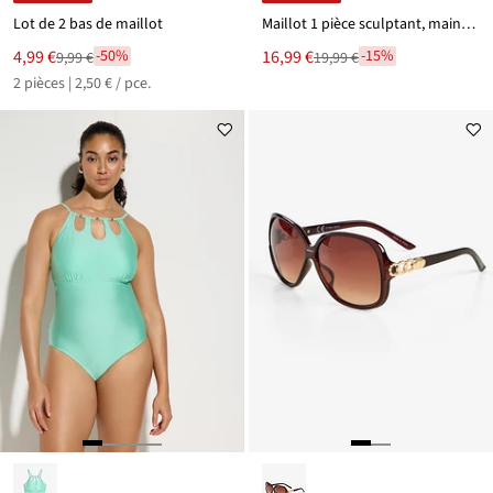
Lot de 2 bas de maillot
Maillot 1 pièce sculptant, maintien modéré
Le
Le
4,99 €
16,99 €
-50%
-15%
9,99 €
19,99 €
Remise
Remise
nouveau
nouveau
2 pièces | 2,50 € / pce.
à
à
prix
prix
partir
partir
est
est
de
de
9,99 €
19,99 €