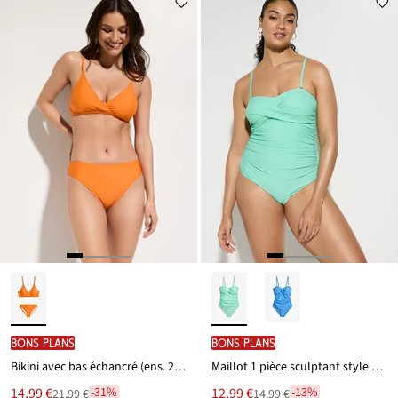
partir
partir
est
est
de
de
19,99 €
16,99 €
BONS PLANS
BONS PLANS
Bikini avec bas échancré (ens. 2 pces)
Maillot 1 pièce sculptant style croisé, maintien léger
Le
Le
14,99 €
12,99 €
-31%
-13%
21,99 €
14,99 €