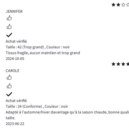
Note
2
JENNIFER
Achat vérifié
Taille : 42
(Trop grand)
,
Couleur : noir
Tissus fragile, aucun maintien et trop grand
2024-10-05
Note
5
CAROLE
Achat vérifié
Taille : 34
(Conforme)
,
Couleur : noir
Adapté à l'automne/hiver davantage qu'à la saison chaude, bonne qualité e
taille.
2023-06-22