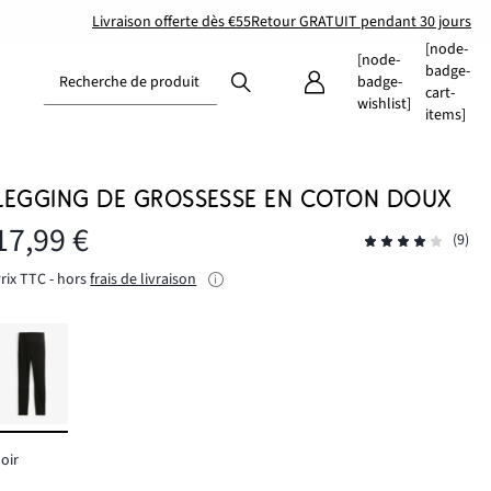
Livraison offerte dès €55
Retour GRATUIT pendant 30 jours
[node-
[node-
badge-
Recherche de produit
badge-
cart-
wishlist]
items]
LEGGING DE GROSSESSE EN COTON DOUX
17,99 €
(9)
rix TTC - hors
frais de livraison
oir