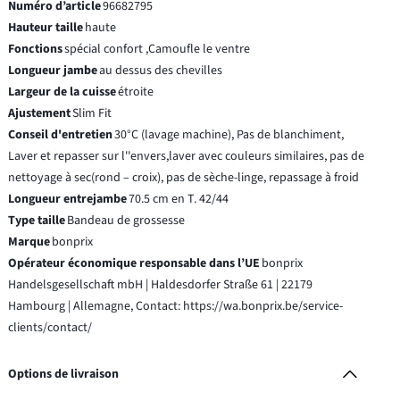
Numéro d’article
96682795
Hauteur taille
haute
Fonctions
spécial confort ,Camoufle le ventre
Longueur jambe
au dessus des chevilles
Largeur de la cuisse
étroite
Ajustement
Slim Fit
Conseil d'entretien
30°C (lavage machine), Pas de blanchiment,
Laver et repasser sur l''envers,laver avec couleurs similaires, pas de
nettoyage à sec(rond – croix), pas de sèche-linge, repassage à froid
Longueur entrejambe
70.5 cm en T. 42/44
Type taille
Bandeau de grossesse
Marque
bonprix
Opérateur économique responsable dans l’UE
bonprix
Handelsgesellschaft mbH | Haldesdorfer Straße 61 | 22179
Hambourg | Allemagne, Contact: https://wa.bonprix.be/service-
clients/contact/
Options de livraison