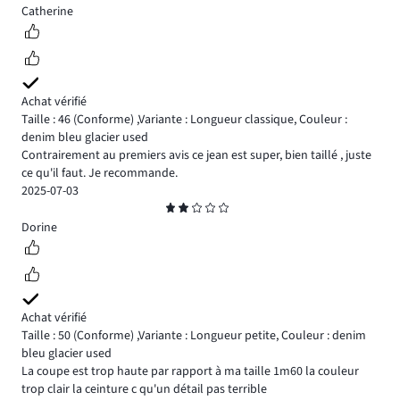
4
Catherine
Achat vérifié
Taille : 46
(Conforme)
,
Variante : Longueur classique,
Couleur :
denim bleu glacier used
Contrairement au premiers avis ce jean est super, bien taillé , juste
ce qu'il faut. Je recommande.
2025-07-03
Note
2
Dorine
Achat vérifié
Taille : 50
(Conforme)
,
Variante : Longueur petite,
Couleur : denim
bleu glacier used
La coupe est trop haute par rapport à ma taille 1m60 la couleur
trop clair la ceinture c qu'un détail pas terrible