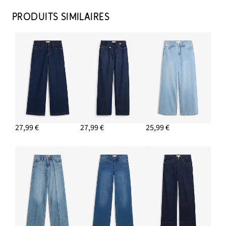
Jean large taille mi-haute avec ceinture
30,99 €
PRODUITS SIMILAIRES
AJOUTER AU PANIER
Clous d’oreille en forme de goutte
15,99 €
AJOUTER AU PANIER
Tennis en toile à plateforme
27,99 €
27,99 €
25,99 €
27,99 €
AJOUTER AU PANIER