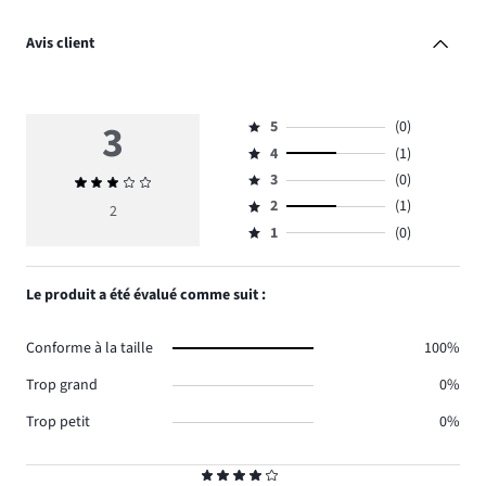
Avis client
3
5
(0)
Note
4
(1)
5,
Note
nombre
3
(0)
Note
4,
Note
de
moyenne
nombre
2
(1)
3,
2
Note
votes
3
de
nombre
1
(0)
2,
Note
0.
votes
de
nombre
1,
1.
votes
de
nombre
Le produit a été évalué comme suit :
0.
votes
de
1.
votes
Conforme à la taille
100%
0.
Trop grand
0%
Trop petit
0%
Note