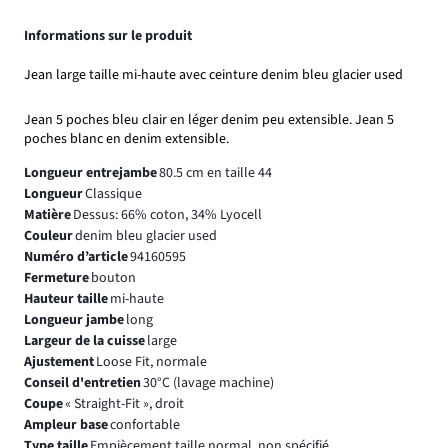
Informations sur le produit
Jean large taille mi-haute avec ceinture denim bleu glacier used
Jean 5 poches bleu clair en léger denim peu extensible. Jean 5
poches blanc en denim extensible.
Longueur entrejambe
80.5 cm en taille 44
Longueur
Classique
Matière
Dessus: 66% coton, 34% Lyocell
Couleur
denim bleu glacier used
Numéro d’article
94160595
Fermeture
bouton
Hauteur taille
mi-haute
Longueur jambe
long
Largeur de la cuisse
large
Ajustement
Loose Fit, normale
Conseil d'entretien
30°C (lavage machine)
Coupe
« Straight-Fit », droit
Ampleur base
confortable
Type taille
Empiècement taille normal, non spécifié