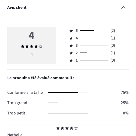
Avis client
4
5
(2)
Note
4
(1)
5,
Note
nombre
3
(0)
Note
4,
Note
de
moyenne
nombre
2
(1)
3,
4
Note
votes
4
de
nombre
1
(0)
2,
Note
2.
votes
de
nombre
1,
1.
votes
de
nombre
Le produit a été évalué comme suit :
0.
votes
de
1.
votes
Conforme à la taille
75%
0.
Trop grand
25%
Trop petit
0%
Note
4
Nathalie