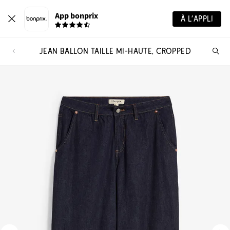
App bonprix
À L’APPLI
JEAN BALLON TAILLE MI-HAUTE, CROPPED
Re
de
pro