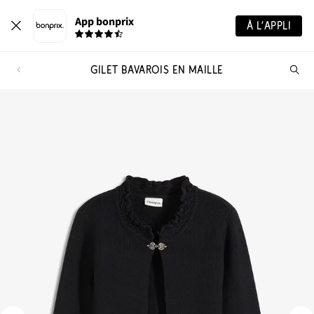
App bonprix
À L’APPLI
GILET BAVAROIS EN MAILLE
Re
de
pro