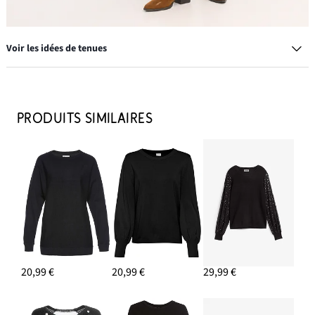
Voir les idées de tenues
Gilet bavarois en maille
39,99 €
PRODUITS SIMILAIRES
AJOUTER AU PANIER
Soutien-gorge multi-positions à armatures
20,99 €
AJOUTER AU PANIER
Dirndl avec corsage en velours et tablier en satin
99,99 €
20,99 €
20,99 €
29,99 €
AJOUTER AU PANIER