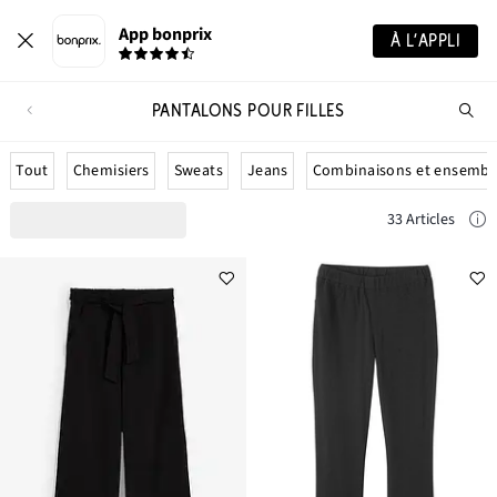
App bonprix
À L’APPLI
PANTALONS POUR FILLES
Re
de
pro
Tout
Chemisiers
Sweats
Jeans
Combinaisons et ensembl
33 Articles