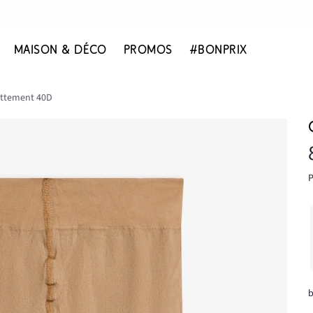
MAISON & DÉCO
PROMOS
#BONPRIX
rottement 40D
P
b