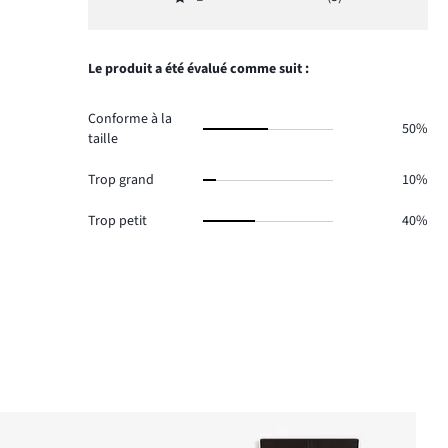
2,
2.
Note
votes
de
nombre
1,
1.
votes
de
nombre
0.
votes
de
Le produit a été évalué comme suit :
4.
votes
3.
Conforme à la
50%
taille
Trop grand
10%
Trop petit
40%