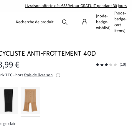
Livraison offerte dès €55
Retour GRATUIT pendant 30 jours
[node-
[node-
badge-
Recherche de produit
badge-
cart-
wishlist]
items]
CYCLISTE ANTI-FROTTEMENT 40D
8,99 €
(10)
rix TTC - hors
frais de livraison
eige clair