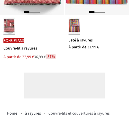
Jeté à rayures
BONS PLANS
À partir de
31,99 €
Couvre-lit à rayures
-37%
Le
À partir de
22,99 €
36,99 €
Remise
nouveau
à
prix
est
partir
de
36,99 €
Home
à rayures
Couvre-lits et couvertures à rayures