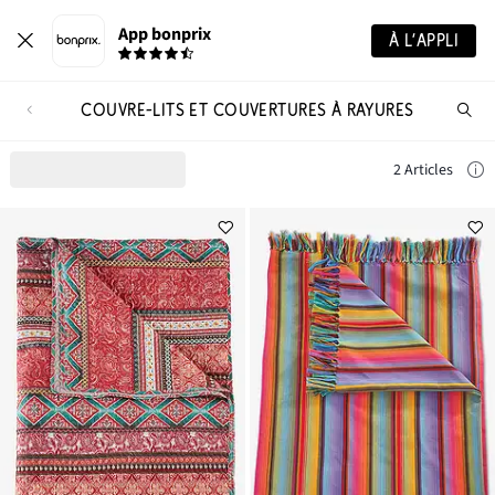
App bonprix
À L’APPLI
COUVRE-LITS ET COUVERTURES À RAYURES
Re
de
pro
2 Articles