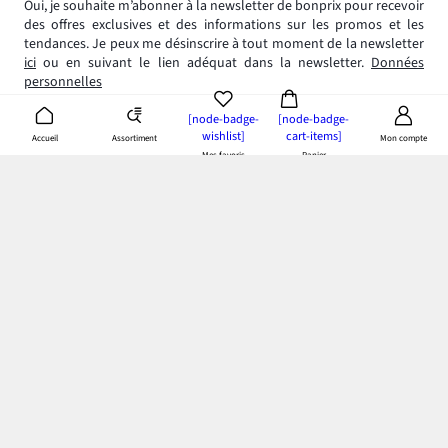
Oui, je souhaite m’abonner à la newsletter de bonprix pour recevoir
des offres exclusives et des informations sur les promos et les
tendances. Je peux me désinscrire à tout moment de la newsletter
ici
ou en suivant le lien adéquat dans la newsletter.
Données
personnelles
[node-badge-
[node-badge-
wishlist]
cart-items]
Assortiment
Accueil
Mon compte
Mes favoris
Panier
App bonprix
: Profitez de tous les avantages de notre appli!