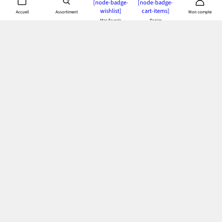
personnelles
[node-badge-
[node-badge-
wishlist]
cart-items]
Assortiment
Accueil
Mon compte
Mes favoris
Panier
App bonprix
: Profitez de tous les avantages de notre appli!