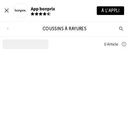
App bonprix
À L’APPLI
COUSSINS À RAYURES
Re
de
pro
0 Article