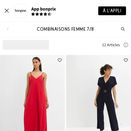
App bonprix
À L’APPLI
COMBINAISONS FEMME 7/8
Re
de
pro
12 Articles