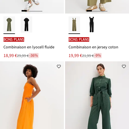
BONS PLANS
BONS PLANS
Combinaison en lyocell fluide
Combinaison en jersey coton
Le
Le
18,99 €
19,99 €
-36%
-9%
29,99 €
21,99 €
Remise
Remise
nouveau
nouveau
à
à
prix
prix
partir
partir
est
est
de
de
29,99 €
21,99 €