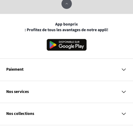
App bonprix
: Profitez de tous les avantages de notre appli!
Paiement
MasterCard
VISA
Nos services
Bancontact
Questions & Réponses
PayPal
Livraison
Nos collections
Virement Après Réception
Moyens de Paiement
Retour & Remboursement
Femme
Codes Promo & Réductions