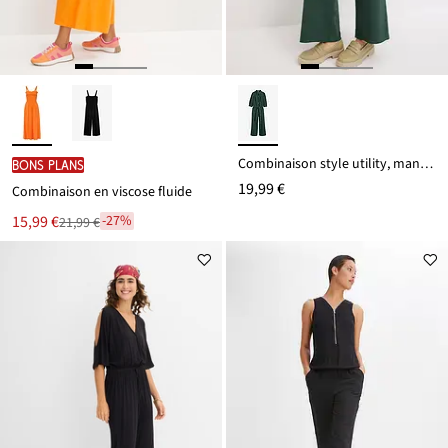
Combinaison style utility, manches bouffantes
BONS PLANS
19,99 €
Combinaison en viscose fluide
Le
15,99 €
-27%
21,99 €
Remise
nouveau
à
prix
partir
est
de
21,99 €