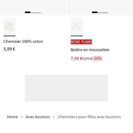
Chemisier 100% coton
BONS PLANS
5,99 €
Boléro en mousseline
Le
7,99 €
-20%
9,99 €
Remise
nouveau
à
prix
partir
est
de
9,99 €
Home
Avec boutons
Chemisiers pour filles avec boutons