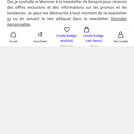
Oui, je souhaite m’abonner à la newsletter de bonprix pour recevoir
des offres exclusives et des informations sur les promos et les
tendances. Je peux me désinscrire à tout moment de la newsletter
ici
ou en suivant le lien adéquat dans la newsletter.
Données
personnelles
[node-badge-
[node-badge-
wishlist]
cart-items]
Assortiment
Accueil
Mon compte
Mes favoris
Panier
App bonprix
: Profitez de tous les avantages de notre appli!