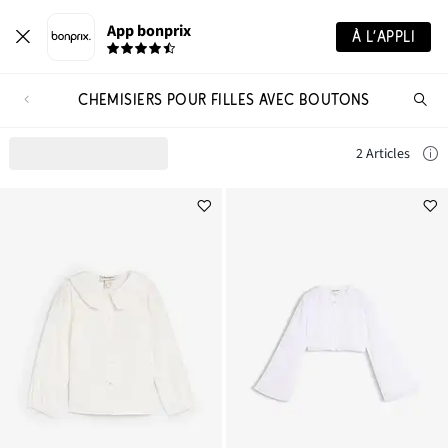
App bonprix
À L’APPLI
CHEMISIERS POUR FILLES AVEC BOUTONS
Re
de
pro
2 Articles