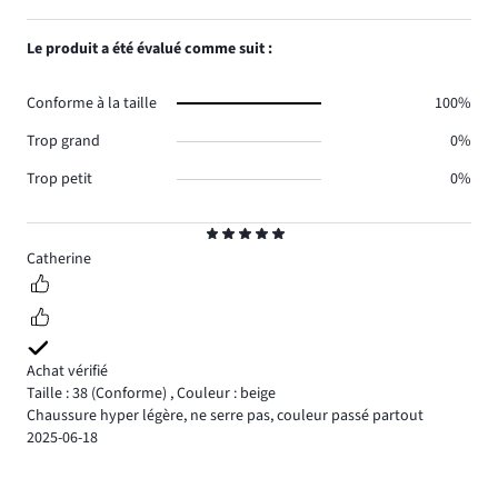
5
Le produit a été évalué comme suit :
Conforme à la taille
100%
Trop grand
0%
Trop petit
0%
Note
5
Catherine
Achat vérifié
Taille : 38
(Conforme)
,
Couleur : beige
Chaussure hyper légère, ne serre pas, couleur passé partout
2025-06-18