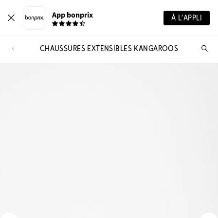
App bonprix
À L’APPLI
CHAUSSURES EXTENSIBLES KANGAROOS
Re
de
pro