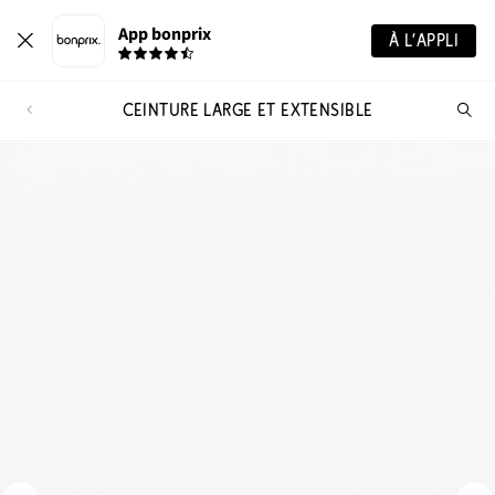
App bonprix
À L’APPLI
CEINTURE LARGE ET EXTENSIBLE
Re
de
pro