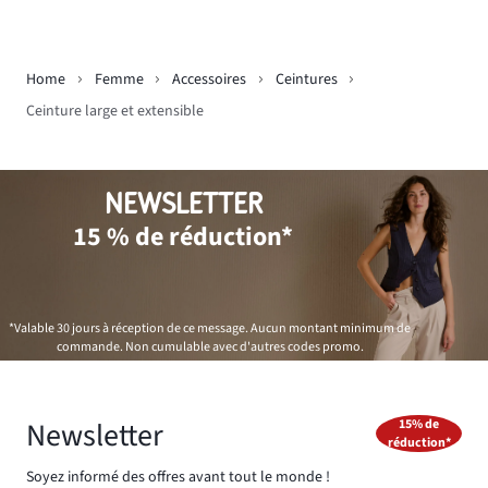
Home
Femme
Accessoires
Ceintures
Ceinture large et extensible
NEWSLETTER
15 % de réduction*
*Valable 30 jours à réception de ce message. Aucun montant minimum de
commande. Non cumulable avec d'autres codes promo.
Newsletter
15% de
réduction*
Soyez informé des offres avant tout le monde !