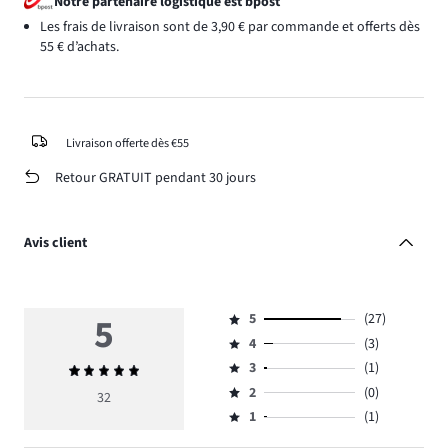
Notre partenaire logistique est bpost
Les frais de livraison sont de 3,90 € par commande et offerts dès
55 € d’achats.
Livraison offerte dès €55
Retour GRATUIT pendant 30 jours
Avis client
5
5
(27)
Note
4
(3)
5,
Note
nombre
3
(1)
Note
4,
Note
de
moyenne
nombre
2
(0)
3,
32
Note
votes
5
de
nombre
1
(1)
2,
Note
27.
votes
de
nombre
1,