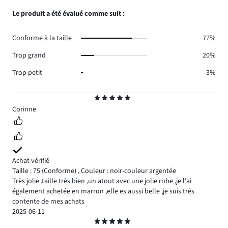
3.
votes
de
nombre
Le produit a été évalué comme suit :
1.
votes
de
0.
votes
Conforme à la taille
77%
1.
Trop grand
20%
Trop petit
3%
Note
5
Corinne
Achat vérifié
Taille : 75
(Conforme)
,
Couleur : noir-couleur argentée
Très jolie ,taille très bien ,un atout avec une jolie robe ,je l'ai
également achetée en marron ,elle es aussi belle ,je suis très
contente de mes achats
2025-06-11
Note