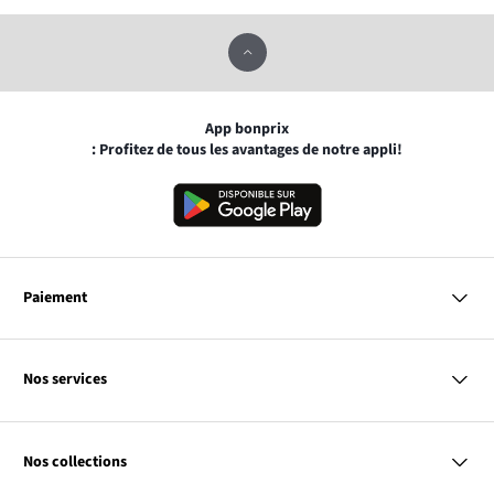
App bonprix
: Profitez de tous les avantages de notre appli!
Paiement
MasterCard
VISA
Nos services
Bancontact
Questions & Réponses
PayPal
Livraison
Nos collections
Virement Après Réception
Moyens de Paiement