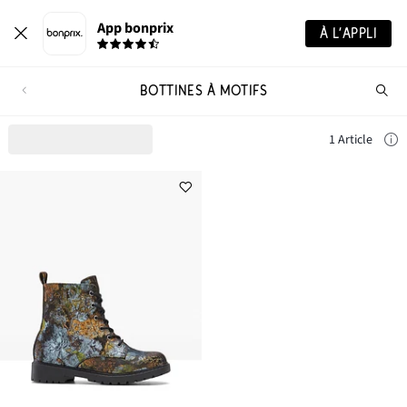
App bonprix
À L’APPLI
BOTTINES À MOTIFS
Re
de
pro
1 Article