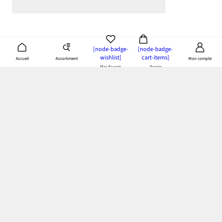
[node-badge-
[node-badge-
wishlist]
cart-items]
Assortiment
Accueil
Mon compte
Mes favoris
Panier
App bonprix
: Profitez de tous les avantages de notre appli!
Paiement