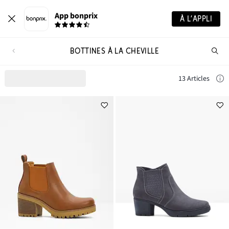
App bonprix
À L’APPLI
BOTTINES À LA CHEVILLE
Re
de
pro
13 Articles