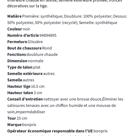
intérieure chaude en textile, semelle extérieure profilée, fronces
décoratives sur la tige.
Matière
Première: synthétique; Doublure: 100% polyester; Dessus:
50% polyester, 50% polyester (recyclé); Semelle: synthétique
Couleur
noir
Numéro d’article
94894895
Fermeture
Glissière
Bout de chaussure
Rond
Fonctions
doublure chaude
Dimension
normale
Type de talon
plat
Semelle extérieure
autres
Semelle
autres
Hauteur tige
16.5 cm
Hauteur talon
3 cm
Conseil d'entretien
nettoyer avec une brosse douce,Éliminer les
salissures tenaces avec un chiffon humide et une mousse de
soin,imperméabiliser
Tour
25 cm
Marque
bonprix
Opérateur économique responsable dans l’UE
bonprix