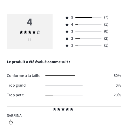
4
5
(7)
Note
4
(1)
5,
Note
nombre
3
(0)
Note
4,
Note
de
moyenne
nombre
2
(2)
3,
11
Note
votes
4
de
nombre
1
(1)
2,
Note
7.
votes
de
nombre
1,
1.
votes
de
nombre
Le produit a été évalué comme suit :
0.
votes
de
2.
votes
Conforme à la taille
80%
1.
Trop grand
0%
Trop petit
20%
Note
5
SABRINA