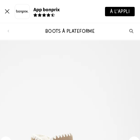
App bonprix
À L’APPLI
BOOTS À PLATEFORME
Re
de
pro