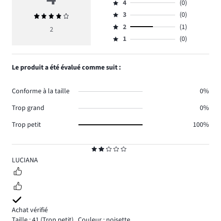
4
(0)
5,
Note
nombre
3
(0)
Note
4,
Note
de
moyenne
nombre
2
(1)
3,
2
Note
votes
4
de
nombre
1
(0)
2,
Note
1.
votes
de
nombre
1,
0.
votes
de
nombre
Le produit a été évalué comme suit :
0.
votes
de
1.
votes
Conforme à la taille
0%
0.
Trop grand
0%
Trop petit
100%
Note
2
LUCIANA
Achat vérifié
Taille : 41
(Trop petit)
,
Couleur : noisette