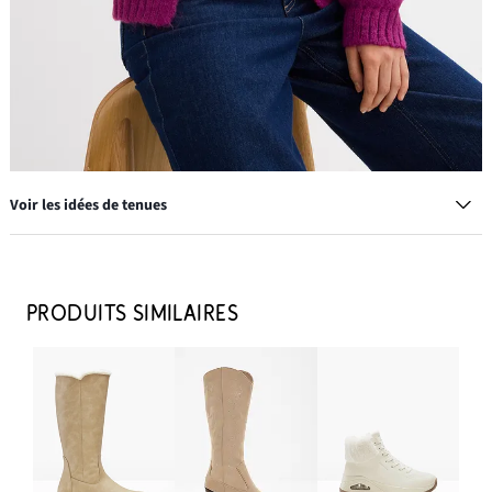
Voir les idées de tenues
Jean large taille haute
25,99 €
PRODUITS SIMILAIRES
-10%
AJOUTER AU PANIER
T-shirt thermique à col montant
15,99 €
AJOUTER AU PANIER
Bonnet