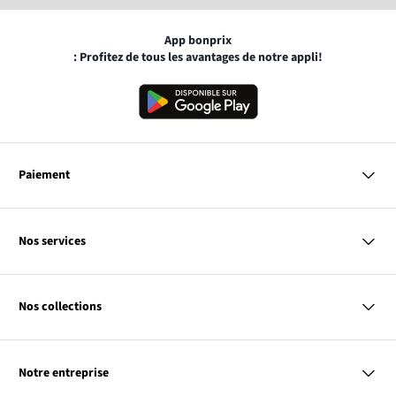
App bonprix
: Profitez de tous les avantages de notre appli!
Paiement
MasterCard
VISA
Nos services
Bancontact
Questions & Réponses
PayPal
Livraison
Nos collections
Virement Après Réception
Moyens de Paiement
Retour & Remboursement
Femme
Codes Promo & Réductions
Homme
Guide des Tailles
Notre entreprise
Enfant
Contact