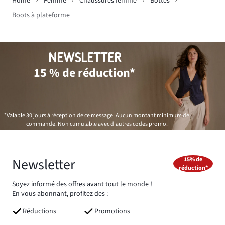
Home
Femme
Chaussures femme
Bottes
Boots à plateforme
NEWSLETTER
15 % de réduction*
*Valable 30 jours à réception de ce message. Aucun montant minimum de
commande. Non cumulable avec d'autres codes promo.
Newsletter
15% de
réduction*
Soyez informé des offres avant tout le monde !
En vous abonnant, profitez des :
Réductions
Promotions